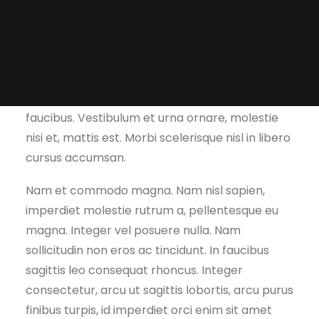
Tile
Lorem ipsum dolor sit amet, consectetur
Surfaces
adipiscing elit. Pellentesque eleifend luctus ex
Cabinetry
vel suscipit. Pellentesque ac maximus leo. Etiam
id vulputate sem. Sed non felis ipsum. Interdum
et malesuada fames ac ante ipsum primis in
faucibus. Vestibulum et urna ornare, molestie
nisi et, mattis est. Morbi scelerisque nisl in libero
cursus accumsan.
Nam et commodo magna. Nam nisl sapien,
imperdiet molestie rutrum a, pellentesque eu
magna. Integer vel posuere nulla. Nam
sollicitudin non eros ac tincidunt. In faucibus
sagittis leo consequat rhoncus. Integer
consectetur, arcu ut sagittis lobortis, arcu purus
finibus turpis, id imperdiet orci enim sit amet