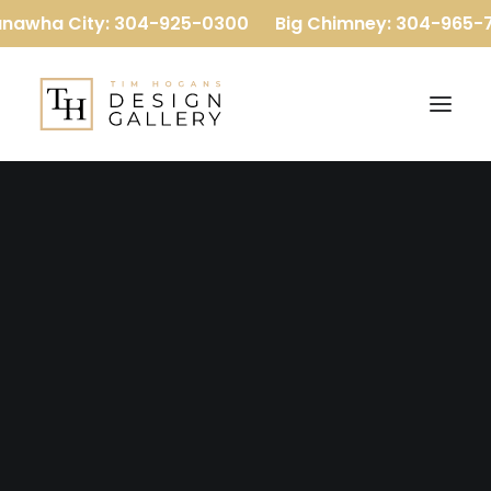
nawha City: 304-925-0300
Big Chimney: 304-965-7
Our Company
Our Team
Reviews
Baths
Flooring
Kitchens
More
Luxury Vinyl Plank
Carpet
Hardwood